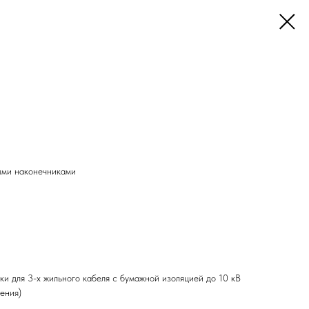
ыми наконечниками
и для 3-х жильного кабеля с бумажной изоляцией до 10 кВ
ения)