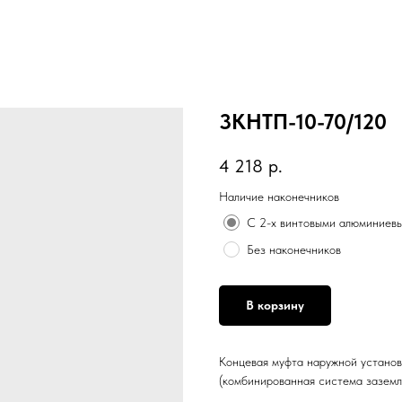
3КНТП-10-70/120
4 218
р.
Наличие наконечников
С 2-х винтовыми алюминиев
Без наконечников
В корзину
Концевая муфта наружной установк
(комбинированная система заземл