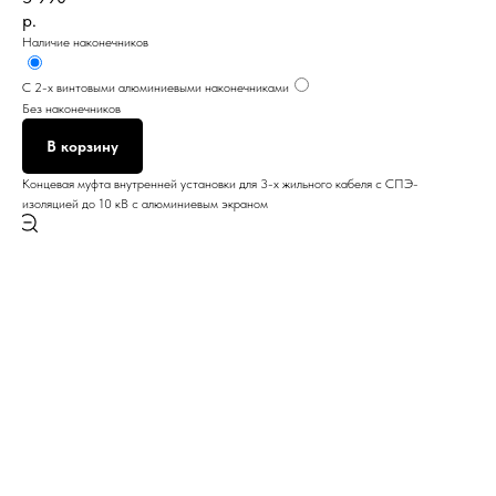
р.
Наличие наконечников
С 2-х винтовыми алюминиевыми наконечниками
Без наконечников
В корзину
Концевая муфта внутренней установки для 3-х жильного кабеля с СПЭ-
изоляцией до 10 кВ с алюминиевым экраном