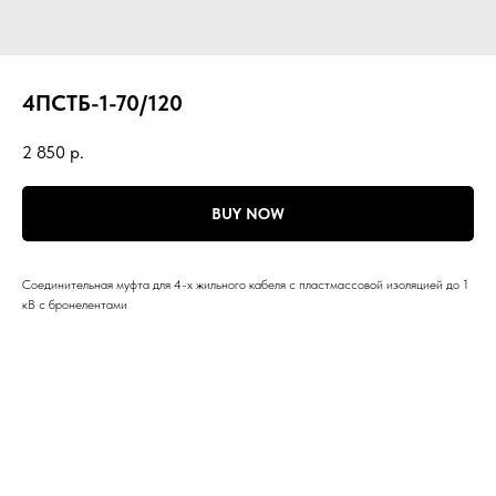
4ПСТБ-1-70/120
2 850
р.
BUY NOW
Соединительная муфта для 4-х жильного кабеля с пластмассовой изоляцией до 1
кВ с бронелентами