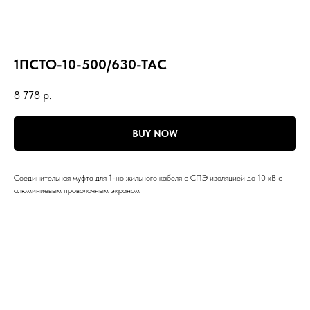
1ПСТО-10-500/630-ТАС
8 778
р.
BUY NOW
Соединительная муфта для 1-но жильного кабеля с СПЭ изоляцией до 10 кВ с
алюминиевым проволочным экраном