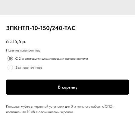
3ПКНТП-10-150/240-ТАС
6 315,6
р.
Наличие наконечников
С 2-х винтовыми алюминиевыми наконечниками
Без наконечников
В корзину
Концевая муфта внутренней установки для 3-х жильного кабеля с СПЭ-
изоляцией до 10 кВ с алюминиевым экраном