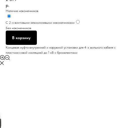
р.
Наличие наконечников
С 2-х винтовыми алюминиевыми наконечниками
Без наконечников
В корзину
Концевая муфта внутренней и наружной установки для 4-х жильного кабеля с
пластмассовой изоляцией до 1 кВ с бронелентами