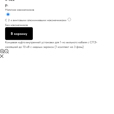
р.
Наличие наконечников
С 2-х винтовыми алюминиевыми наконечниками
Без наконечников
В корзину
Концевая муфта внутренней установки для 1-но жильного кабеля с СПЭ-
изоляцией до 10 кВ с медным экраном (1 комплект на 3 фазы)