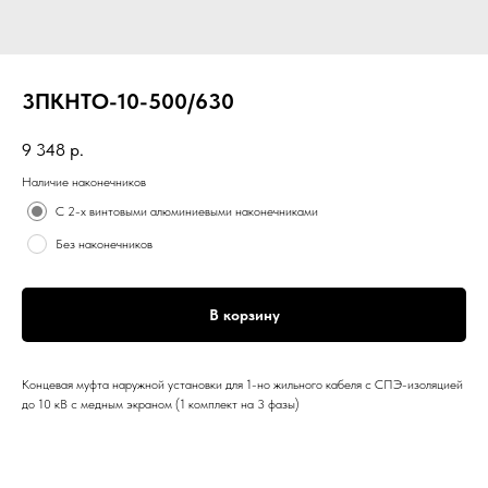
3ПКНТО-10-500/630
9 348
р.
Наличие наконечников
С 2-х винтовыми алюминиевыми наконечниками
Без наконечников
В корзину
Концевая муфта наружной установки для 1-но жильного кабеля с СПЭ-изоляцией
до 10 кВ с медным экраном (1 комплект на 3 фазы)