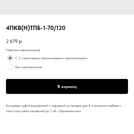
4ПКВ(Н)ТПБ-1-70/120
2 679
р.
Наличие наконечников
С 2-х винтовыми алюминиевыми наконечниками
Без наконечников
В корзину
Концевая муфта внутренней и наружной установки для 4-х жильного кабеля с
пластмассовой изоляцией до 1 кВ с бронелентами